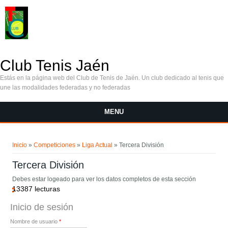
Pasar al contenido principal
Club Tenis Jaén
Estás en la página web del Club de Tenis de Jaén. Un club dedicado al tenis que
une las modalidades federadas y no federadas
MENU
Se encuentra usted aquí
Inicio
»
Competiciones
»
Liga Actual
» Tercera División
Tercera División
Debes estar logeado para ver los datos completos de esta sección
13387 lecturas
Inicio de sesión
Nombre de usuario
*