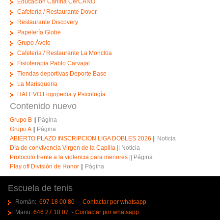
Educación Canina CerCANO
Cafetería / Restaurante Dover
Restaurante Discovery
Papelería Globe
Grupo Ávolo
Cafetería / Restaurante La Moncloa
Fisioterapia Pablo Carvajal
Tiendas deportivas Deporte Base
La Marisqueria
HALEVO Logopedia y Psicología
Contenido nuevo
Grupo B
||
Página
Grupo A
||
Página
ABIERTO PLAZO INSCRIPCION LIGA DOBLES 2026
||
Noticia
Día de convivencia Virgen de la Capilla
||
Noticia
Protocolo frente a la violencia para menores
||
Página
Play off División de Honor
||
Página
Escuela de tenis
Román:
697 18 00 80
-
Contactar por whatsapp
Manu:
646 27 10 07
-
Contactar por whatsapp