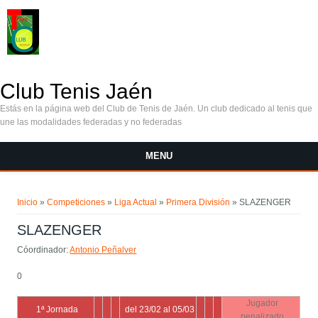
Pasar al contenido principal
Club Tenis Jaén
Estás en la página web del Club de Tenis de Jaén. Un club dedicado al tenis que
une las modalidades federadas y no federadas
MENU
Se encuentra usted aquí
Inicio
»
Competiciones
»
Liga Actual
»
Primera División
» SLAZENGER
SLAZENGER
Cóordinador:
Antonio Peñalver
0
Jugador
1ª Jornada
del 23/02 al 05/03
penalizado