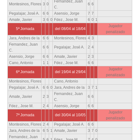
Fernandez, Juan
Montesinos, Flores
3
0
6
6
C.
Pegalajar, José A.
6
6
Asensio, Jorge
7
7
Amate, Javier
3
6
0
Fdez., Jose M.
6
0
1
Jugador
5ª Jornada
del 08/04 al 18/04
penalizado
Jara, Andres de la
6
6
Montesinos, Flores
4
3
Fernandez, Juan
6
6
Pegalajar, José A.
2
4
C.
Asensio, Jorge
6
6
Amate, Javier
2
3
Cano, Antonio
1
1
Fdez., Jose M.
6
6
Jugador
6ª Jornada
del 19/04 al 29/04
penalizado
Montesinos, Flores
Cano, Antonio
Pegalajar, José A.
6
6
0
Jara, Andres de la
3
7
1
Fernandez, Juan
Amate, Javier
2
3
6
6
C.
Fdez., Jose M.
2
4
Asensio, Jorge
6
6
Jugador
7ª Jornada
del 30/04 al 10/05
penalizado
Montesinos, Flores
2
4
Pegalajar, José A.
6
6
Jara, Andres de la
6
5
1
Amate, Javier
3
7
0
Fernandez, Juan
5
6
1
Fdez., Jose M.
7
4
0