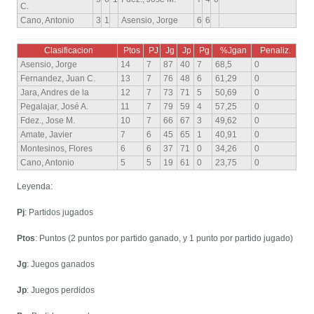
C.
Cano, Antonio
3
1
Asensio, Jorge
6
6
Clasificacion
Ptos
PJ
Jg
Jp
Pg
%Jgan
Penaliz.
Asensio, Jorge
14
7
87
40
7
68,5
0
Fernandez, Juan C.
13
7
76
48
6
61,29
0
Jara, Andres de la
12
7
73
71
5
50,69
0
Pegalajar, José A.
11
7
79
59
4
57,25
0
Fdez., Jose M.
10
7
66
67
3
49,62
0
Amate, Javier
7
6
45
65
1
40,91
0
Montesinos, Flores
6
6
37
71
0
34,26
0
Cano, Antonio
5
5
19
61
0
23,75
0
Leyenda:
Pj
: Partidos jugados
Ptos
: Puntos (2 puntos por partido ganado, y 1 punto por partido jugado)
Jg
: Juegos ganados
Jp
: Juegos perdidos