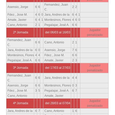
Fernandez, Juan
Asensio, Jorge
6
6
2
2
C.
Fdez., Jose M.
4
6
0
Jara, Andres de la
6
4
1
Amate, Javier
6
4
1
Montesinos, Flores
4
6
0
Cano, Antonio
2
1
Pegalajar, José A.
6
6
Jugador
2ª Jornada
del 06/03 al 16/03
penalizado
Fernandez, Juan
6
6
Cano, Antonio
2
1
C.
Jara, Andres de la
6
0
Asensio, Jorge
7
6
Montesinos, Flores
4
4
Fdez., Jose M.
6
6
Pegalajar, José A.
6
6
Amate, Javier
2
3
Jugador
3ª Jornada
del 17/03 al 27/03
penalizado
Fernandez, Juan
6
6
Jara, Andres de la
4
4
C.
Asensio, Jorge
6
6
Montesinos, Flores
0
3
Fdez., Jose M.
3
5
Pegalajar, José A.
6
7
Cano, Antonio
Amate, Javier
Jugador
4ª Jornada
del 28/03 al 07/04
penalizado
Jara, Andres de la
6
7
Cano, Antonio
1
6