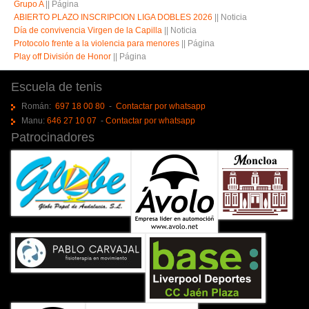
Grupo A
||
Página
ABIERTO PLAZO INSCRIPCION LIGA DOBLES 2026
||
Noticia
Día de convivencia Virgen de la Capilla
||
Noticia
Protocolo frente a la violencia para menores
||
Página
Play off División de Honor
||
Página
Escuela de tenis
Román:
697 18 00 80
-
Contactar por whatsapp
Manu:
646 27 10 07
-
Contactar por whatsapp
Patrocinadores