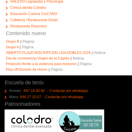
HALEVO Logopedia y Psicología
Clínica dental Colodro
Educación Canina CerCANO
Cafetería / Restaurante Dover
Restaurante Discovery
Contenido nuevo
Grupo B
||
Página
Grupo A
||
Página
ABIERTO PLAZO INSCRIPCION LIGA DOBLES 2026
||
Noticia
Día de convivencia Virgen de la Capilla
||
Noticia
Protocolo frente a la violencia para menores
||
Página
Play off División de Honor
||
Página
Escuela de tenis
Román:
697 18 00 80
-
Contactar por whatsapp
Manu:
646 27 10 07
-
Contactar por whatsapp
Patrocinadores