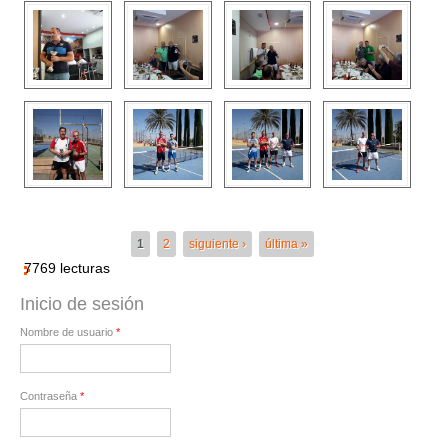
Páginas
1
2
siguiente ›
última »
7769 lecturas
Inicio de sesión
Nombre de usuario
*
Contraseña
*