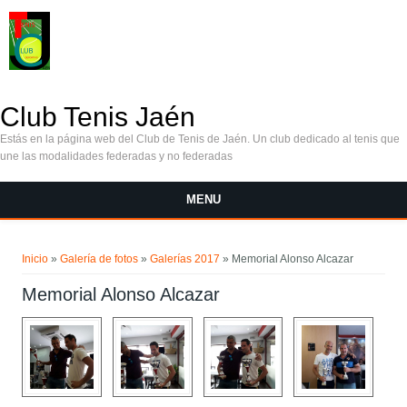
Pasar al contenido principal
Club Tenis Jaén
Estás en la página web del Club de Tenis de Jaén. Un club dedicado al tenis que
une las modalidades federadas y no federadas
MENU
Se encuentra usted aquí
Inicio
»
Galería de fotos
»
Galerías 2017
» Memorial Alonso Alcazar
Memorial Alonso Alcazar