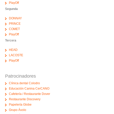
PlayOff
Segunda
DONNAY
PRINCE
COMET
PlayOff
Tercera
HEAD
LACOSTE
PlayOff
Patrocinadores
Clínica dental Colodro
Educación Canina CerCANO
Cafetería / Restaurante Dover
Restaurante Discovery
Papelería Globe
Grupo Ávolo