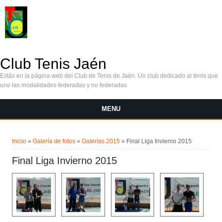
Pasar al contenido principal
Club Tenis Jaén
Estás en la página web del Club de Tenis de Jaén. Un club dedicado al tenis que
une las modalidades federadas y no federadas
MENU
Se encuentra usted aquí
Inicio
»
Galería de fotos
»
Galerías 2015
» Final Liga Invierno 2015
Final Liga Invierno 2015