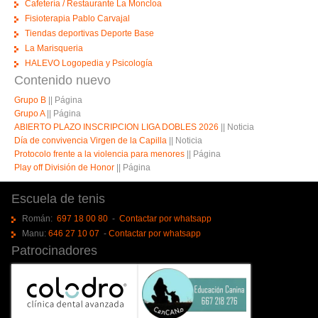
Cafetería / Restaurante La Moncloa
Fisioterapia Pablo Carvajal
Tiendas deportivas Deporte Base
La Marisqueria
HALEVO Logopedia y Psicología
Contenido nuevo
Grupo B
||
Página
Grupo A
||
Página
ABIERTO PLAZO INSCRIPCION LIGA DOBLES 2026
||
Noticia
Día de convivencia Virgen de la Capilla
||
Noticia
Protocolo frente a la violencia para menores
||
Página
Play off División de Honor
||
Página
Escuela de tenis
Román:
697 18 00 80
-
Contactar por whatsapp
Manu:
646 27 10 07
-
Contactar por whatsapp
Patrocinadores