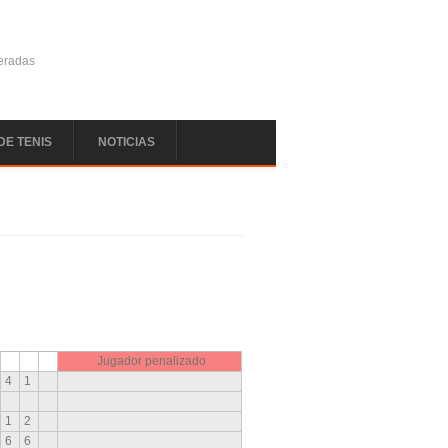
deradas
DE TENIS
NOTICIAS
Jugador penalizado
4
1
1
2
6
6