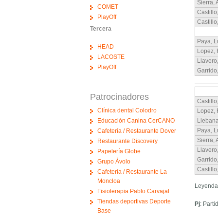
Sierra, 
COMET
Castillo
PlayOff
Castillo
Tercera
Paya, L
HEAD
Lopez, 
LACOSTE
Llavero
PlayOff
Garrido
Patrocinadores
Castillo
Clínica dental Colodro
Lopez, 
Educación Canina CerCANO
Liebana
Paya, L
Cafetería / Restaurante Dover
Sierra, 
Restaurante Discovery
Llavero
Papelería Globe
Garrido
Grupo Ávolo
Castillo
Cafetería / Restaurante La
Moncloa
Leyenda
Fisioterapia Pablo Carvajal
Tiendas deportivas Deporte
Pj
: Part
Base