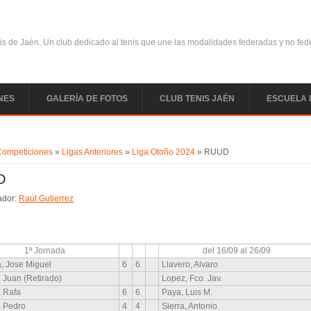
is de Jaén. Un club dedicado al tenis que une las modalidades federadas y no fe
NES
GALERÍA DE FOTOS
CLUB TENIS JAÉN
ESCUELA 
uentra usted aquí
Competiciones
»
Ligas Anteriores
»
Liga Otoño 2024
» RUUD
D
ador:
Raúl Gutierrez
1ª Jornada
del 16/09 al 26/09
, Jose Miguel
6
6
Llavero, Alvaro
, Juan (Retirado)
Lopez, Fco. Jav.
, Rafa
6
6
Paya, Luis M.
, Pedro
4
4
Sierra, Antonio