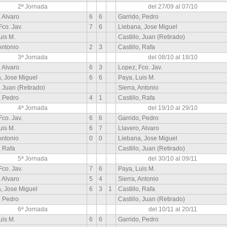
2ª Jornada
del 27/09 al 07/10
, Alvaro
6
6
Garrido, Pedro
Fco. Jav.
7
6
Liebana, Jose Miguel
uis M.
Castillo, Juan (Retirado)
Antonio
2
3
Castillo, Rafa
3ª Jornada
del 08/10 al 18/10
, Alvaro
6
3
Lopez, Fco. Jav.
, Jose Miguel
6
6
Paya, Luis M.
, Juan (Retirado)
Sierra, Antonio
, Pedro
4
1
Castillo, Rafa
4ª Jornada
del 19/10 al 29/10
Fco. Jav.
6
6
Garrido, Pedro
uis M.
6
7
Llavero, Alvaro
Antonio
0
0
Liebana, Jose Miguel
, Rafa
Castillo, Juan (Retirado)
5ª Jornada
del 30/10 al 09/11
Fco. Jav.
7
6
Paya, Luis M.
, Alvaro
5
4
Sierra, Antonio
, Jose Miguel
6
3
1
Castillo, Rafa
, Pedro
Castillo, Juan (Retirado)
6ª Jornada
del 10/11 al 20/11
uis M.
6
6
Garrido, Pedro