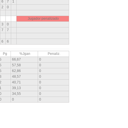
6
7
1
2
0
Jugador penalizado
3
0
7
7
6
6
Pg
%Jgan
Penaliz.
5
66,67
0
5
57,58
0
5
62,86
0
3
48,57
0
2
40,71
0
1
39,13
0
0
34,55
0
0
0
0