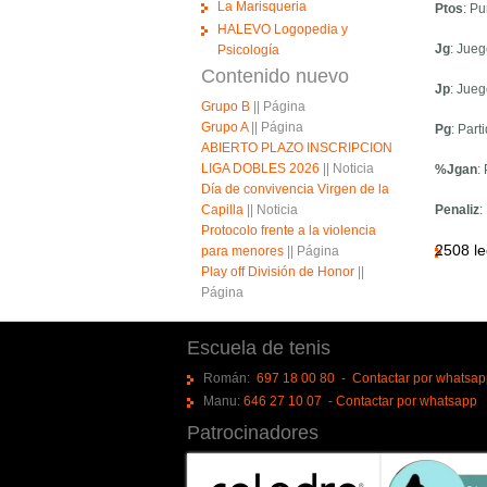
La Marisqueria
Ptos
: Pu
HALEVO Logopedia y
Jg
: Jue
Psicología
Contenido nuevo
Jp
: Jue
Grupo B
||
Página
Grupo A
||
Página
Pg
: Par
ABIERTO PLAZO INSCRIPCION
LIGA DOBLES 2026
||
Noticia
%Jgan
:
Día de convivencia Virgen de la
Capilla
||
Noticia
Penaliz
:
Protocolo frente a la violencia
2508 le
para menores
||
Página
Play off División de Honor
||
Página
Escuela de tenis
Román:
697 18 00 80
-
Contactar por whatsa
Manu:
646 27 10 07
-
Contactar por whatsapp
Patrocinadores