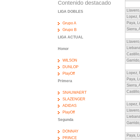
Contenido destacado
Llavero
LIGA DOBLES
Lopez, 
Paya, L
Grupo A
Sierra, 
Grupo B
LIGA ACTUAL
Llavero
Liebana
Honor
Castillo
WILSON
Garrido
DUNLOP
Lopez, 
PlayOff
Paya, L
Primera
Sierra, 
Castillo
SNAUWAERT
SLAZENGER
Lopez, 
ADIDAS
Llavero
PlayOff
Liebana
Segunda
Garrido
DONNAY
Paya, L
PRINCE