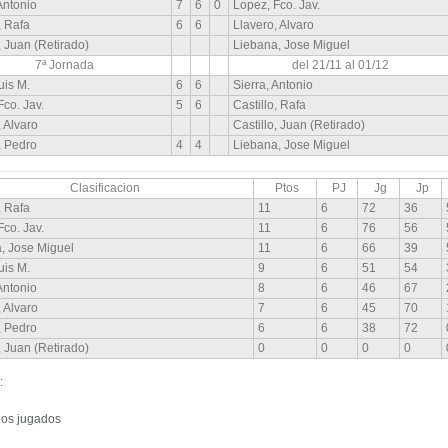
Antonio
7
6
0
Lopez, Fco. Jav.
, Rafa
6
6
Llavero, Alvaro
, Juan (Retirado)
Liebana, Jose Miguel
7ª Jornada
del 21/11 al 01/12
uis M.
6
6
Sierra, Antonio
Fco. Jav.
5
6
Castillo, Rafa
, Alvaro
Castillo, Juan (Retirado)
, Pedro
4
4
Liebana, Jose Miguel
Clasificacion
Ptos
PJ
Jg
Jp
, Rafa
11
6
72
36
Fco. Jav.
11
6
76
56
, Jose Miguel
11
6
66
39
uis M.
9
6
51
54
Antonio
8
6
46
67
, Alvaro
7
6
45
70
, Pedro
6
6
38
72
, Juan (Retirado)
0
0
0
0
:
idos jugados