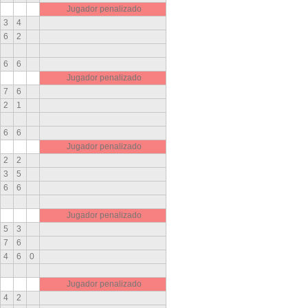
Jugador penalizado
3
4
6
2
6
6
Jugador penalizado
7
6
2
1
6
6
Jugador penalizado
2
2
3
5
6
6
Jugador penalizado
5
3
7
6
4
6
0
Jugador penalizado
4
2