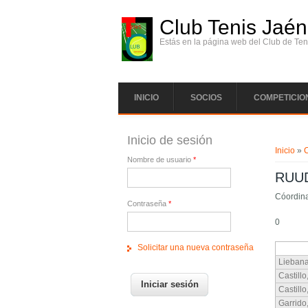
Pasar al contenido principal
Club Tenis Jaén
Estás en la página web del Club de Ten
INICIO
SOCIOS
COMPETICIO
Se enc
Inicio de sesión
Inicio
»
Nombre de usuario
*
RUU
Cóordin
Contraseña
*
0
Solicitar una nueva contraseña
Liebana
Castillo
Castillo
Garrido