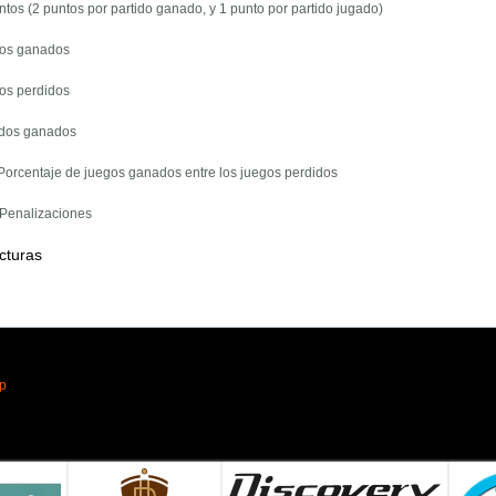
ntos (2 puntos por partido ganado, y 1 punto por partido jugado)
gos ganados
gos perdidos
tidos ganados
 Porcentaje de juegos ganados entre los juegos perdidos
 Penalizaciones
cturas
pp