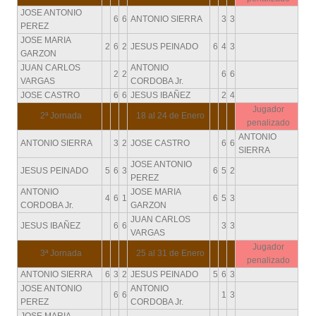
JOSE ANTONIO
6
6
ANTONIO SIERRA
3
3
PEREZ
JOSE MARIA
2
6
2
JESUS PEINADO
6
4
3
GARZON
JUAN CARLOS
ANTONIO
2
2
6
6
VARGAS
CORDOBA Jr.
JOSE CASTRO
6
6
JESUS IBAÑEZ
2
4
Jugador
2ª Jornada
18 al 24 de Enero
penalizado
ANTONIO
ANTONIO SIERRA
3
2
JOSE CASTRO
6
6
SIERRA
JOSE ANTONIO
JESUS PEINADO
5
6
3
6
5
2
PEREZ
ANTONIO
JOSE MARIA
4
6
1
6
5
3
CORDOBA Jr.
GARZON
JUAN CARLOS
JESUS IBAÑEZ
6
6
3
3
VARGAS
Jugador
3ª Jornada
25 al 31 de Enero
penalizado
ANTONIO SIERRA
6
3
2
JESUS PEINADO
5
6
3
JOSE ANTONIO
ANTONIO
6
6
1
3
PEREZ
CORDOBA Jr.