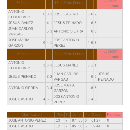
Jugador
6ª Jornada
15 al 21 de Febrero
penalizado
ANTONIO
6
3
3
JOSE CASTRO
5
6
2
CORDOBA Jr.
JESUS IBAÑEZ
4
1
JESUS PEINADO
6
6
JUAN CARLOS
5
3
ANTONIO SIERRA
6
6
VARGAS
JOSE MARIA
JOSE ANTONIO
6
4
1
4
6
3
GARZON
PEREZ
Jugador
7ª Jornada
22 al 28 de Febrero
penalizado
ANTONIO
3
6
3
JESUS IBAÑEZ
6
1
1
CORDOBA Jr.
JUAN CARLOS
JESUS
JESUS PEINADO
3
2
6
6
VARGAS
PEINADO
JOSE MARIA
ANTONIO SIERRA
3
4
6
6
GARZON
JOSE ANTONIO
JOSE CASTRO
4
6
1
6
4
3
PEREZ
Clasificación
Ptos
PJ
Jg
Jp
Pg
%Jgan.
Penaliz.
JOSE ANTONIO PEREZ
13
7
87
55
6
61,27
0
JOSE CASTRO
12
7
85
58
5
59,44
0