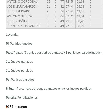
ANTONIO CORDOBA Jr.
12
7
77
72
5
51,68
0
JOSE MARIA GARZON
11
7
82
67
4
55,03
0
JESUS PEINADO
9
7
74
77
4
49,01
2
ANTONIO SIERRA
8
7
64
82
2
43,84
1
JESUS IBAÑEZ
8
7
49
79
1
38,28
0
JUAN CARLOS VARGAS
8
7
49
77
1
38,89
0
Leyenda:
Pj
: Partidos jugados
Ptos
: Puntos (2 puntos por partido ganado, y 1 punto por partido jugado)
Jg
: Juegos ganados
Jp
: Juegos perdidos
Pg
: Partidos ganados
%Jgan
: Porcentaje de juegos ganados entre los juegos perdidos
Penaliz
: Penalizaciones
9331 lecturas