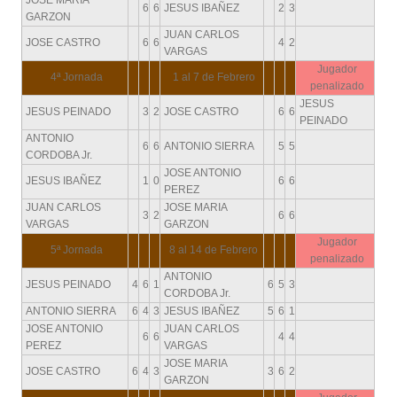
JOSE MARIA
6
6
JESUS IBAÑEZ
2
3
GARZON
JUAN CARLOS
JOSE CASTRO
6
6
4
2
VARGAS
Jugador
4ª Jornada
1 al 7 de Febrero
penalizado
JESUS
JESUS PEINADO
3
2
JOSE CASTRO
6
6
PEINADO
ANTONIO
6
6
ANTONIO SIERRA
5
5
CORDOBA Jr.
JOSE ANTONIO
JESUS IBAÑEZ
1
0
6
6
PEREZ
JUAN CARLOS
JOSE MARIA
3
2
6
6
VARGAS
GARZON
Jugador
5ª Jornada
8 al 14 de Febrero
penalizado
ANTONIO
JESUS PEINADO
4
6
1
6
5
3
CORDOBA Jr.
ANTONIO SIERRA
6
4
3
JESUS IBAÑEZ
5
6
1
JOSE ANTONIO
JUAN CARLOS
6
6
4
4
PEREZ
VARGAS
JOSE MARIA
JOSE CASTRO
6
4
3
3
6
2
GARZON