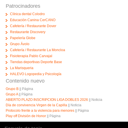
Patrocinadores
Clínica dental Colodro
Educación Canina CerCANO
Cafetería / Restaurante Dover
Restaurante Discovery
Papelería Globe
Grupo Ávolo
Cafetería / Restaurante La Moncloa
Fisioterapia Pablo Carvajal
Tiendas deportivas Deporte Base
La Marisqueria
HALEVO Logopedia y Psicología
Contenido nuevo
Grupo B
||
Página
Grupo A
||
Página
ABIERTO PLAZO INSCRIPCION LIGA DOBLES 2026
||
Noticia
Día de convivencia Virgen de la Capilla
||
Noticia
Protocolo frente a la violencia para menores
||
Página
Play off División de Honor
||
Página