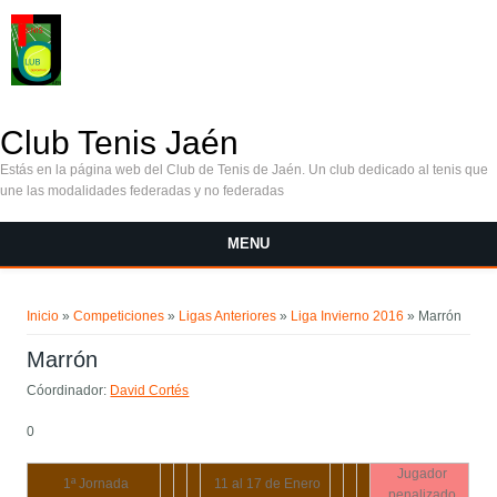
Pasar al contenido principal
Club Tenis Jaén
Estás en la página web del Club de Tenis de Jaén. Un club dedicado al tenis que
une las modalidades federadas y no federadas
MENU
Se encuentra usted aquí
Inicio
»
Competiciones
»
Ligas Anteriores
»
Liga Invierno 2016
» Marrón
Marrón
Cóordinador:
David Cortés
0
Jugador
1ª Jornada
11 al 17 de Enero
penalizado