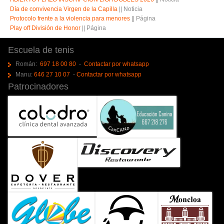
Día de convivencia Virgen de la Capilla
||
Noticia
Protocolo frente a la violencia para menores
||
Página
Play off División de Honor
||
Página
Escuela de tenis
Román:
697 18 00 80
-
Contactar por whatsapp
Manu:
646 27 10 07
-
Contactar por whatsapp
Patrocinadores