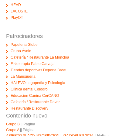
HEAD
LACOSTE
PlayOff
Patrocinadores
Papelería Globe
Grupo Ávolo
Cafetería / Restaurante La Moncloa
Fisioterapia Pablo Carvajal
Tiendas deportivas Deporte Base
La Marisqueria
HALEVO Logopedia y Psicología
Clínica dental Colodro
Educación Canina CerCANO
Cafetería / Restaurante Dover
Restaurante Discovery
Contenido nuevo
Grupo B
||
Página
Grupo A
||
Página
ABIERTO PLAZO INSCRIPCION LIGA DOBLES 2026
||
Noticia