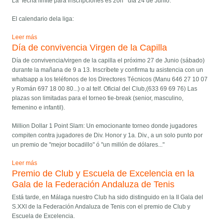
La fecha límite para inscripciones es 20h día 24 de Junio.
El calendario dela liga:
Leer más
Día de convivencia Virgen de la Capilla
Día de convivencia/virgen de la capilla el próximo 27 de Junio (sábado)
durante la mañana de 9 a 13. Inscríbete y confirma tu asistencia con un
whatsapp a los teléfonos de los Directores Técnicos (Manu 646 27 10 07
y Román 697 18 00 80...) o al telf. Oficial del Club,(633 69 69 76) Las
plazas son limitadas para el torneo tie-break (senior, masculino,
femenino e infantil).
Million Dollar 1 Point Slam: Un emocionante torneo donde jugadores
compiten contra jugadores de Div. Honor y 1a. Div., a un solo punto por
un premio de "mejor bocadillo" ó "un millón de dólares..."
Leer más
Premio de Club y Escuela de Excelencia en la
Gala de la Federación Andaluza de Tenis
Está tarde, en Málaga nuestro Club ha sido distinguido en la II Gala del
S.XXI de la Federación Andaluza de Tenis con el premio de Club y
Escuela de Excelencia.