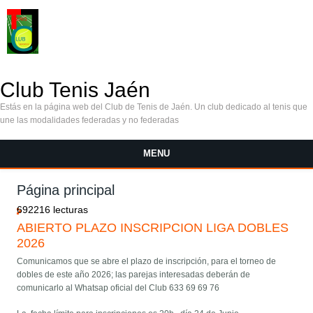
Pasar al contenido principal
Club Tenis Jaén
Estás en la página web del Club de Tenis de Jaén. Un club dedicado al tenis que
une las modalidades federadas y no federadas
MENU
Página principal
692216 lecturas
ABIERTO PLAZO INSCRIPCION LIGA DOBLES
2026
Comunicamos que se abre el plazo de inscripción, para el torneo de
dobles de este año 2026; las parejas interesadas deberán de
comunicarlo al Whatsap oficial del Club 633 69 69 76