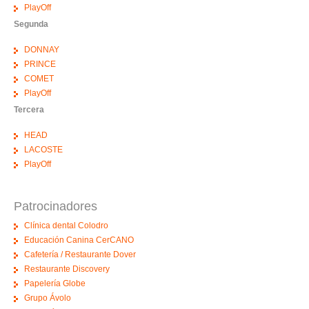
PlayOff
Segunda
DONNAY
PRINCE
COMET
PlayOff
Tercera
HEAD
LACOSTE
PlayOff
Patrocinadores
Clínica dental Colodro
Educación Canina CerCANO
Cafetería / Restaurante Dover
Restaurante Discovery
Papelería Globe
Grupo Ávolo