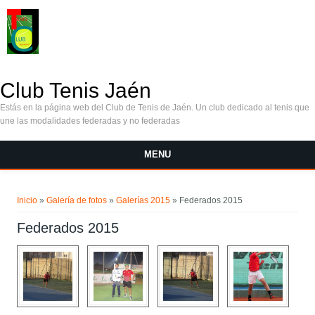
Pasar al contenido principal
Club Tenis Jaén
Estás en la página web del Club de Tenis de Jaén. Un club dedicado al tenis que
une las modalidades federadas y no federadas
MENU
Se encuentra usted aquí
Inicio
»
Galería de fotos
»
Galerías 2015
» Federados 2015
Federados 2015