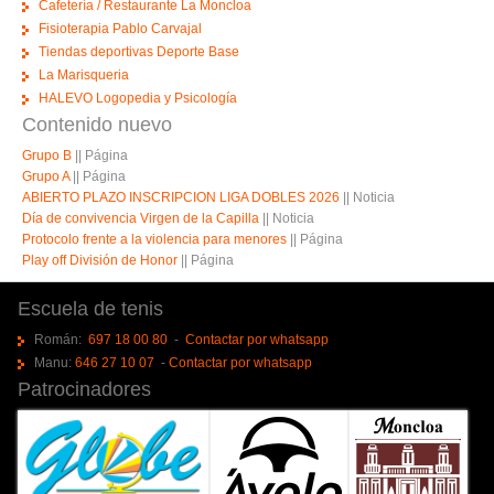
Cafetería / Restaurante La Moncloa
Fisioterapia Pablo Carvajal
Tiendas deportivas Deporte Base
La Marisqueria
HALEVO Logopedia y Psicología
Contenido nuevo
Grupo B
||
Página
Grupo A
||
Página
ABIERTO PLAZO INSCRIPCION LIGA DOBLES 2026
||
Noticia
Día de convivencia Virgen de la Capilla
||
Noticia
Protocolo frente a la violencia para menores
||
Página
Play off División de Honor
||
Página
Escuela de tenis
Román:
697 18 00 80
-
Contactar por whatsapp
Manu:
646 27 10 07
-
Contactar por whatsapp
Patrocinadores