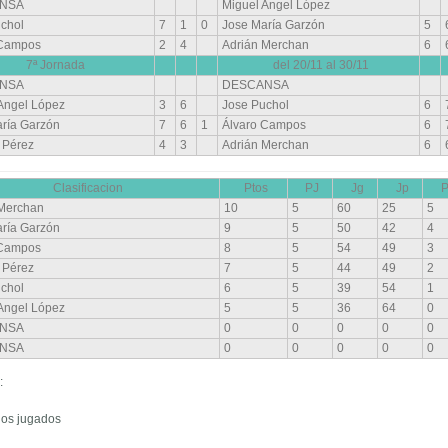
NSA
Miguel Angel López
chol
7
1
0
Jose María Garzón
5
 Campos
2
4
Adrián Merchan
6
7ª Jornada
del 20/11 al 30/11
NSA
DESCANSA
Angel López
3
6
Jose Puchol
6
ría Garzón
7
6
1
Álvaro Campos
6
 Pérez
4
3
Adrián Merchan
6
Clasificacion
Ptos
PJ
Jg
Jp
 Merchan
10
5
60
25
5
ría Garzón
9
5
50
42
4
 Campos
8
5
54
49
3
 Pérez
7
5
44
49
2
chol
6
5
39
54
1
Angel López
5
5
36
64
0
NSA
0
0
0
0
0
NSA
0
0
0
0
0
:
idos jugados