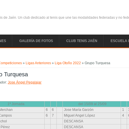
is de Jaén. Un club dedicado al tenis que une las modalidades federadas y no fe
NES
GALERÍA DE FOTOS
CLUB TENIS JAÉN
ESCUELA 
uentra usted aquí
Competiciones
»
Ligas Anteriores
»
Liga Otoño 2022
» Grupo Turquesa
o Turquesa
ador:
Jose Ángel Pegalajar
1ª Jornada
del 15/09 al 25/09
 Merchan
6
6
Jose María Garzón
1
 Campos
6
7
Miguel Angel López
4
chol
DESCANSA
 Pérez
DESCANSA