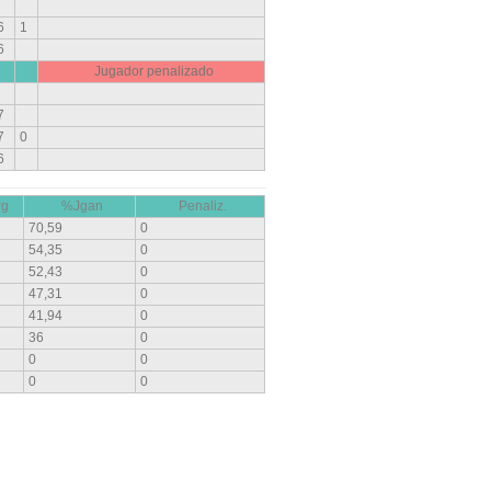
6
1
6
Jugador penalizado
7
7
0
6
Pg
%Jgan
Penaliz.
70,59
0
54,35
0
52,43
0
47,31
0
41,94
0
36
0
0
0
0
0