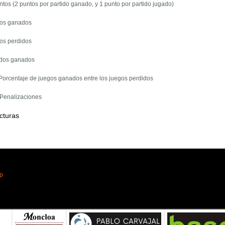
ntos (2 puntos por partido ganado, y 1 punto por partido jugado)
gos ganados
gos perdidos
tidos ganados
 Porcentaje de juegos ganados entre los juegos perdidos
 Penalizaciones
cturas
pp