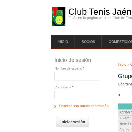
Pasar al contenido principal
Club Tenis Jaén
Estás en la página web del Club de Ten
INICIO
SOCIOS
COMPETICIO
Se enc
Inicio de sesión
Inicio
»
Nombre de usuario
*
Grup
Cóordin
Contraseña
*
0
Solicitar una nueva contraseña
Adrián
Álvaro
Jose Pu
Antonio