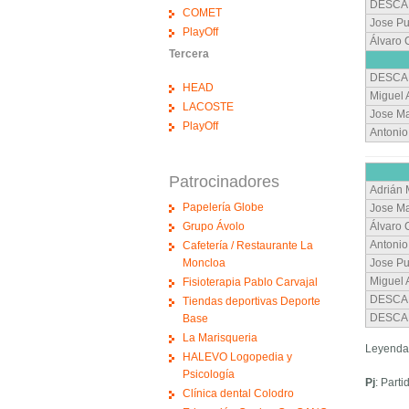
DESCA
COMET
Jose Pu
PlayOff
Álvaro
Tercera
DESCA
HEAD
Miguel 
LACOSTE
Jose Ma
PlayOff
Antonio
Patrocinadores
Adrián
Papelería Globe
Jose Ma
Grupo Ávolo
Álvaro
Antonio
Cafetería / Restaurante La
Moncloa
Jose Pu
Miguel 
Fisioterapia Pablo Carvajal
DESCA
Tiendas deportivas Deporte
DESCA
Base
La Marisqueria
Leyenda
HALEVO Logopedia y
Psicología
Pj
: Part
Clínica dental Colodro