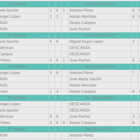
2ª Jornada
del 26/09 al 06/10
ría Garzón
1
6
1
Antonio Pérez
6
Angel López
1
2
Adrián Merchan
6
NSA
Álvaro Campos
NSA
Jose Puchol
3ª Jornada
del 07/10 al 17/10
ría Garzón
6
6
Miguel Angel López
2
 Merchan
DESCANSA
 Campos
DESCANSA
 Pérez
2
6
1
Jose Puchol
6
4ª Jornada
del 18/10 al 28/10
Angel López
5
6
Antonio Pérez
7
NSA
Jose María Garzón
NSA
Adrián Merchan
chol
1
4
Álvaro Campos
6
5ª Jornada
del 29/10 al 08/11
Angel López
DESCANSA
ría Garzón
DESCANSA
 Merchan
6
6
Jose Puchol
3
 Pérez
2
6
0
Álvaro Campos
6
6ª Jornada
del 09/11 al 19/11
NSA
Antonio Pérez