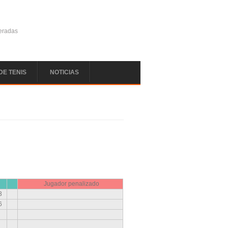
deradas
DE TENIS
NOTICIAS
Jugador penalizado
3
6