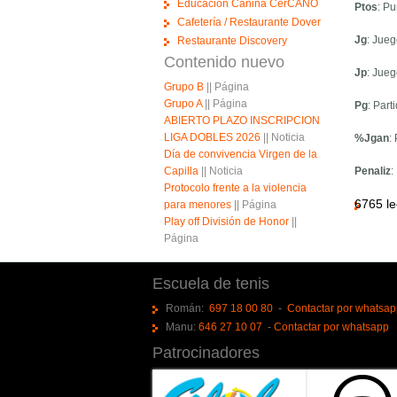
Educación Canina CerCANO
Ptos
: Pu
Cafetería / Restaurante Dover
Jg
: Jue
Restaurante Discovery
Contenido nuevo
Jp
: Jue
Grupo B
||
Página
Grupo A
||
Página
Pg
: Par
ABIERTO PLAZO INSCRIPCION
LIGA DOBLES 2026
||
Noticia
%Jgan
:
Día de convivencia Virgen de la
Capilla
||
Noticia
Penaliz
:
Protocolo frente a la violencia
6765 le
para menores
||
Página
Play off División de Honor
||
Página
Escuela de tenis
Román:
697 18 00 80
-
Contactar por whatsa
Manu:
646 27 10 07
-
Contactar por whatsapp
Patrocinadores