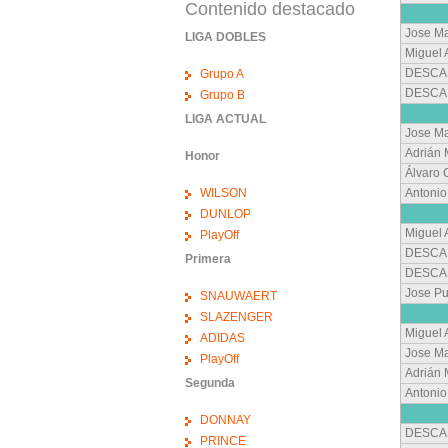
Contenido destacado
Jose Ma
LIGA DOBLES
Miguel 
DESCA
Grupo A
DESCA
Grupo B
LIGA ACTUAL
Jose Ma
Adrián
Honor
Álvaro
WILSON
Antonio
DUNLOP
Miguel 
PlayOff
DESCA
Primera
DESCA
Jose Pu
SNAUWAERT
SLAZENGER
Miguel 
ADIDAS
Jose Ma
PlayOff
Adrián
Segunda
Antonio
DONNAY
DESCA
PRINCE