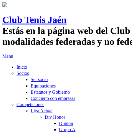
Pasar al contenido principal
Club Tenis Jaén
Estás en la página web del Club 
modalidades federadas y no fed
Menu
Inicio
Socios
Ser socio
Equipaciones
Estatutos y Gobierno
Concierto con empresas
Competiciones
Liga Actual
Div Honor
Dunlop
Grupo A