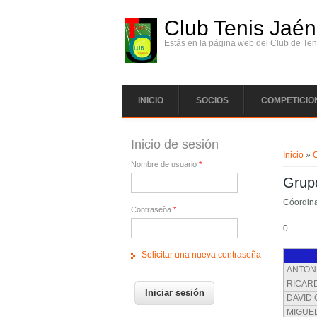
Pasar al contenido principal
Club Tenis Jaén
Estás en la página web del Club de Ten
INICIO
SOCIOS
COMPETICIO
Se enc
Inicio de sesión
Inicio
»
Nombre de usuario
*
Grup
Cóordin
Contraseña
*
0
Solicitar una nueva contraseña
ANTONI
RICARD
DAVID 
MIGUE