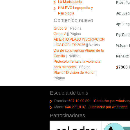
La Marisqueria
Ptos
: Pu
HALEVO Logopedia y
Psicología
Jg
: Jue
Contenido nuevo
Jp
: Jue
Grupo B
||
Página
Grupo A
||
Página
Pg
: Par
ABIERTO PLAZO INSCRIPCION
LIGA DOBLES 2026
||
Noticia
%Jgan
:
Día de convivencia Virgen de la
Capilla
||
Noticia
Penaliz
:
Protocolo frente a la violencia
17863 l
para menores
||
Página
Play off División de Honor
||
Página
Escuela de tenis
Román:
697 18 00 80
-
Contactar por whatsa
Manu:
646 27 10 07
-
Contactar por whatsapp
Patrocinadores