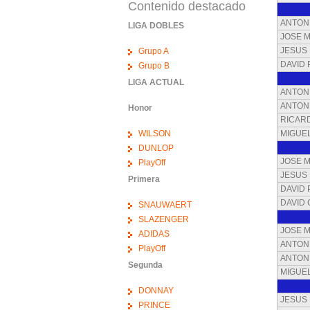
Contenido destacado
ANTON
LIGA DOBLES
JOSE 
JESUS
Grupo A
DAVID
Grupo B
LIGA ACTUAL
ANTON
ANTONI
Honor
RICARD
WILSON
MIGUE
DUNLOP
JOSE 
PlayOff
JESUS
Primera
DAVID
DAVID 
SNAUWAERT
SLAZENGER
JOSE 
ADIDAS
ANTON
PlayOff
ANTONI
Segunda
MIGUE
DONNAY
JESUS
PRINCE