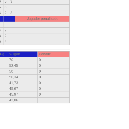
6
5
3
6
6
6
2
3
Jugador penalizado
4
2
3
2
0
4
Pg
%Jgan.
Penaliz.
70
0
52,45
0
50
0
50,34
0
41,73
0
45,67
0
45,97
0
42,86
1