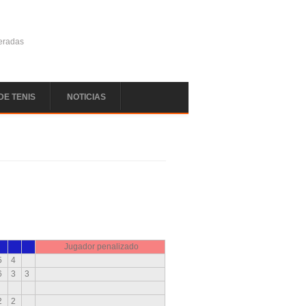
deradas
DE TENIS
NOTICIAS
Jugador penalizado
5
4
6
3
3
2
2