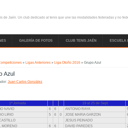
is de Jaén. Un club dedicado al tenis que une las modalidades federadas y no fe
NES
GALERÍA DE FOTOS
CLUB TENIS JAÉN
ESCUELA 
uentra usted aquí
Competiciones
»
Ligas Anteriores
»
Liga Otoño 2016
» Grupo Azul
o Azul
ador:
Juan Carlos González
1ª Jornada
19 al 25 de Sept.
O NAVIO
6
6
ANTONIO RAYA
O LIRIO
5
6
0
JOSE MARIA GARZON
CASTILLO
JESUS PEINADO
L MORENO
6
6
DAVID PAREDES