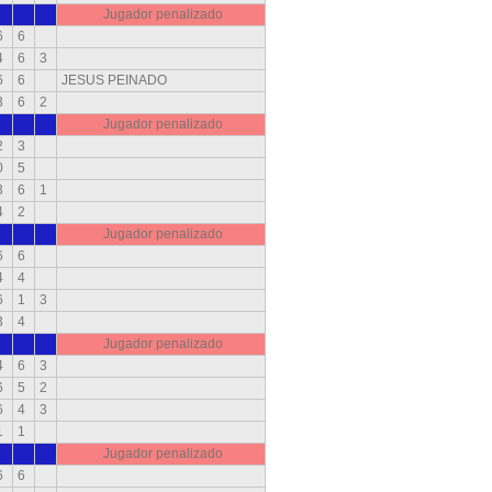
Jugador penalizado
6
6
4
6
3
6
6
JESUS PEINADO
3
6
2
Jugador penalizado
2
3
0
5
3
6
1
4
2
Jugador penalizado
6
6
4
4
6
1
3
3
4
Jugador penalizado
4
6
3
6
5
2
6
4
3
1
1
Jugador penalizado
6
6