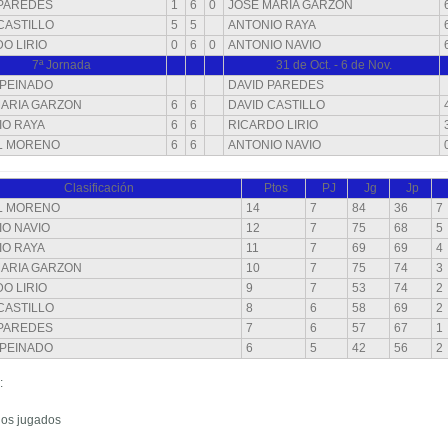
 PAREDES
1
6
0
JOSE MARIA GARZON
CASTILLO
5
5
ANTONIO RAYA
O LIRIO
0
6
0
ANTONIO NAVIO
7ª Jornada
31 de Oct. - 6 de Nov.
 PEINADO
DAVID PAREDES
MARIA GARZON
6
6
DAVID CASTILLO
IO RAYA
6
6
RICARDO LIRIO
L MORENO
6
6
ANTONIO NAVIO
Clasificación
Ptos
PJ
Jg
Jp
L MORENO
14
7
84
36
7
O NAVIO
12
7
75
68
5
IO RAYA
11
7
69
69
4
MARIA GARZON
10
7
75
74
3
O LIRIO
9
7
53
74
2
CASTILLO
8
6
58
69
2
 PAREDES
7
6
57
67
1
 PEINADO
6
5
42
56
2
:
idos jugados