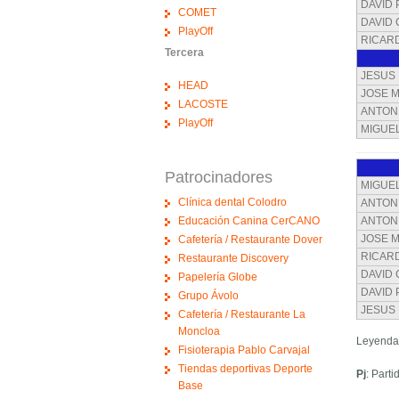
DAVID
COMET
DAVID 
PlayOff
RICARD
Tercera
JESUS
HEAD
JOSE 
LACOSTE
ANTON
PlayOff
MIGUE
Patrocinadores
MIGUE
Clínica dental Colodro
ANTONI
Educación Canina CerCANO
ANTON
JOSE 
Cafetería / Restaurante Dover
RICARD
Restaurante Discovery
DAVID 
Papelería Globe
DAVID
Grupo Ávolo
JESUS
Cafetería / Restaurante La
Moncloa
Leyenda
Fisioterapia Pablo Carvajal
Tiendas deportivas Deporte
Pj
: Part
Base