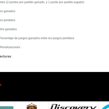
ntos (2 puntos por partido ganado, y 1 punto por partido jugado)
gos ganados
gos perdidos
tidos ganados
 Porcentaje de juegos ganados entre los juegos perdidos
 Penalizaciones
ecturas
pp