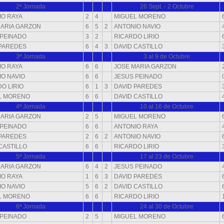
2ª Jornada
26 Sept. - 2 Octubre
IO RAYA
2
4
MIGUEL MORENO
MARIA GARZON
6
5
2
ANTONIO NAVIO
 PEINADO
3
2
RICARDO LIRIO
 PAREDES
6
4
3
DAVID CASTILLO
3ª Jornada
3 al 9 de Octubre
IO RAYA
6
6
JOSE MARIA GARZON
O NAVIO
6
6
JESUS PEINADO
O LIRIO
6
1
3
DAVID PAREDES
L MORENO
6
6
DAVID CASTILLO
4ª Jornada
10 al 16 de Octubre
MARIA GARZON
2
5
MIGUEL MORENO
 PEINADO
6
6
ANTONIO RAYA
 PAREDES
2
6
2
ANTONIO NAVIO
CASTILLO
6
6
RICARDO LIRIO
5ª Jornada
17 al 23 de Octubre
MARIA GARZON
6
4
2
JESUS PEINADO
IO RAYA
1
6
3
DAVID PAREDES
O NAVIO
5
6
2
DAVID CASTILLO
L MORENO
6
6
RICARDO LIRIO
6ª Jornada
24 al 30 de Octubre
 PEINADO
2
5
MIGUEL MORENO