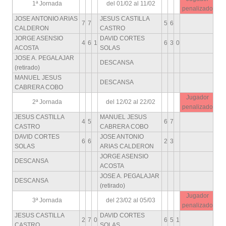
1ª Jornada
del 01/02 al 11/02
penalizado
JOSE ANTONIO ARIAS
JESUS CASTILLA
7
7
5
6
CALDERON
CASTRO
JORGE ASENSIO
DAVID CORTES
4
6
1
6
3
0
ACOSTA
SOLAS
JOSE A. PEGALAJAR
DESCANSA
(retirado)
MANUEL JESUS
DESCANSA
CABRERA COBO
Jugador
2ª Jornada
del 12/02 al 22/02
penalizado
JESUS CASTILLA
MANUEL JESUS
4
5
6
7
CASTRO
CABRERA COBO
DAVID CORTES
JOSE ANTONIO
6
6
2
3
SOLAS
ARIAS CALDERON
JORGE ASENSIO
DESCANSA
ACOSTA
JOSE A. PEGALAJAR
DESCANSA
(retirado)
Jugador
3ª Jornada
del 23/02 al 05/03
penalizado
JESUS CASTILLA
DAVID CORTES
2
7
0
6
5
1
CASTRO
SOLAS