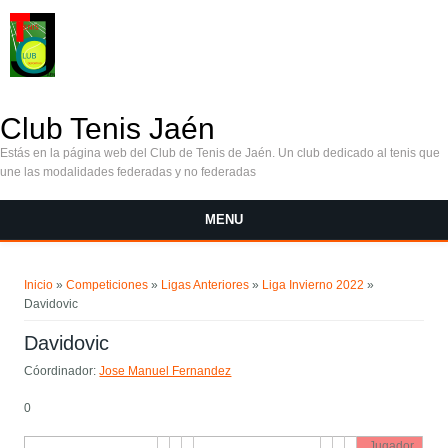
Pasar al contenido principal
Club Tenis Jaén
Estás en la página web del Club de Tenis de Jaén. Un club dedicado al tenis que
une las modalidades federadas y no federadas
MENU
Se encuentra usted aquí
Inicio
»
Competiciones
»
Ligas Anteriores
»
Liga Invierno 2022
»
Davidovic
Davidovic
Cóordinador:
Jose Manuel Fernandez
0
Jugador