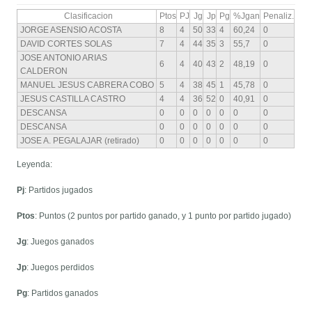
Clasificacion
Ptos
PJ
Jg
Jp
Pg
%Jgan
Penaliz.
JORGE ASENSIO ACOSTA
8
4
50
33
4
60,24
0
DAVID CORTES SOLAS
7
4
44
35
3
55,7
0
JOSE ANTONIO ARIAS
6
4
40
43
2
48,19
0
CALDERON
MANUEL JESUS CABRERA COBO
5
4
38
45
1
45,78
0
JESUS CASTILLA CASTRO
4
4
36
52
0
40,91
0
DESCANSA
0
0
0
0
0
0
0
DESCANSA
0
0
0
0
0
0
0
JOSE A. PEGALAJAR (retirado)
0
0
0
0
0
0
0
Leyenda:
Pj
: Partidos jugados
Ptos
: Puntos (2 puntos por partido ganado, y 1 punto por partido jugado)
Jg
: Juegos ganados
Jp
: Juegos perdidos
Pg
: Partidos ganados