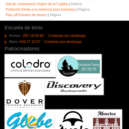
Día de convivencia Virgen de la Capilla
||
Noticia
Protocolo frente a la violencia para menores
||
Página
Play off División de Honor
||
Página
Escuela de tenis
Román:
697 18 00 80
-
Contactar por whatsapp
Manu:
646 27 10 07
-
Contactar por whatsapp
Patrocinadores