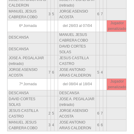
CALDERON
(retirado)
MANUEL JESUS
JORGE ASENSIO
3
5
6
7
CABRERA COBO
ACOSTA
Jugador
6ª Jornada
del 28/03 al 07/04
penalizado
MANUEL JESUS
DESCANSA
CABRERA COBO
DAVID CORTES
DESCANSA
SOLAS
JOSE A. PEGALAJAR
JESUS CASTILLA
(retirado)
CASTRO
JORGE ASENSIO
JOSE ANTONIO
7
6
5
4
ACOSTA
ARIAS CALDERON
Jugador
7ª Jornada
del 08/04 al 18/04
penalizado
DESCANSA
DESCANSA
DAVID CORTES
JOSE A. PEGALAJAR
SOLAS
(retirado)
JESUS CASTILLA
JORGE ASENSIO
2
5
6
7
CASTRO
ACOSTA
MANUEL JESUS
JOSE ANTONIO
3
4
6
6
CABRERA COBO
ARIAS CALDERON