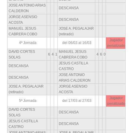
JOSE ANTONIO ARIAS
DESCANSA
CALDERON
JORGE ASENSIO
DESCANSA
ACOSTA
MANUEL JESUS
JOSE A. PEGALAJAR
CABRERA COBO
(retirado)
Jugador
4ª Jornada
del 06/03 al 16/03
penalizado
DAVID CORTES
MANUEL JESUS
6
4
1
4
6
0
SOLAS
CABRERA COBO
JESUS CASTILLA
DESCANSA
CASTRO
JOSE ANTONIO
DESCANSA
ARIAS CALDERON
JOSE A. PEGALAJAR
JORGE ASENSIO
(retirado)
ACOSTA
Jugador
5ª Jornada
del 17/03 al 27/03
penalizado
DAVID CORTES
DESCANSA
SOLAS
JESUS CASTILLA
DESCANSA
CASTRO
JOSE ANTONIO ARIAS
JOSE A. PEGALAJAR