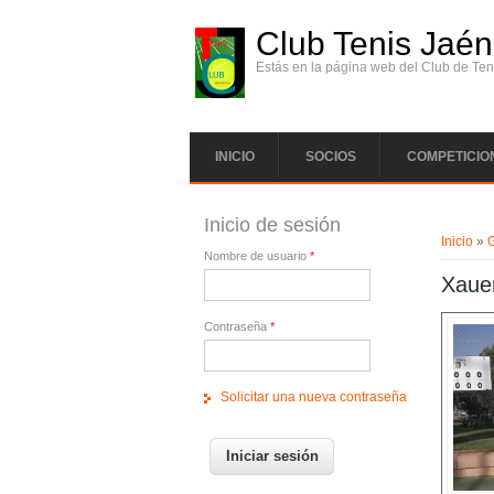
Pasar al contenido principal
Club Tenis Jaén
Estás en la página web del Club de Ten
INICIO
SOCIOS
COMPETICIO
Se enc
Inicio de sesión
Inicio
»
G
Nombre de usuario
*
Xaue
Contraseña
*
Solicitar una nueva contraseña