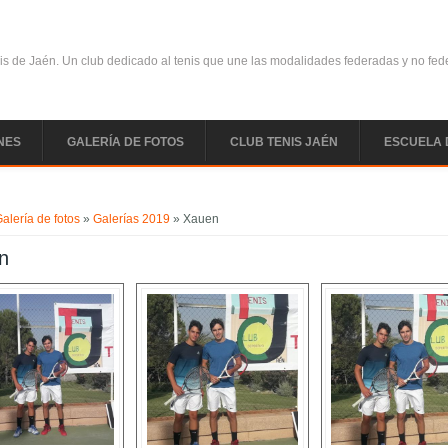
is de Jaén. Un club dedicado al tenis que une las modalidades federadas y no fe
NES
GALERÍA DE FOTOS
CLUB TENIS JAÉN
ESCUELA 
uentra usted aquí
alería de fotos
»
Galerías 2019
» Xauen
n