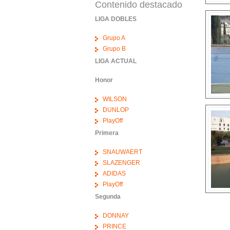
Contenido destacado
LIGA DOBLES
Grupo A
Grupo B
LIGA ACTUAL
Honor
WILSON
DUNLOP
PlayOff
Primera
SNAUWAERT
SLAZENGER
ADIDAS
PlayOff
Segunda
DONNAY
Pág
PRINCE