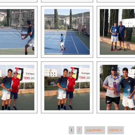
inas
1
2
siguiente ›
última »