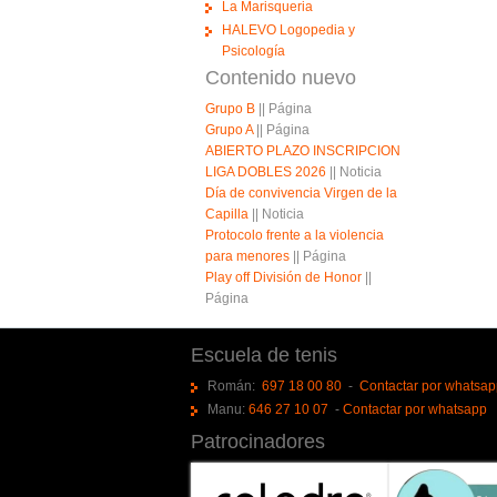
La Marisqueria
HALEVO Logopedia y
Psicología
Contenido nuevo
Grupo B
||
Página
Grupo A
||
Página
ABIERTO PLAZO INSCRIPCION
LIGA DOBLES 2026
||
Noticia
Día de convivencia Virgen de la
Capilla
||
Noticia
Protocolo frente a la violencia
para menores
||
Página
Play off División de Honor
||
Página
Escuela de tenis
Román:
697 18 00 80
-
Contactar por whatsa
Manu:
646 27 10 07
-
Contactar por whatsapp
Patrocinadores