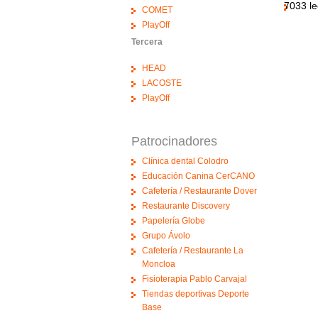
7033 le
COMET
PlayOff
Tercera
HEAD
LACOSTE
PlayOff
Patrocinadores
Clínica dental Colodro
Educación Canina CerCANO
Cafetería / Restaurante Dover
Restaurante Discovery
Papelería Globe
Grupo Ávolo
Cafetería / Restaurante La
Moncloa
Fisioterapia Pablo Carvajal
Tiendas deportivas Deporte
Base