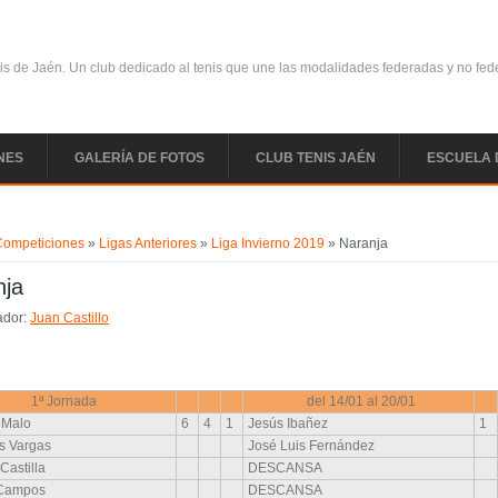
is de Jaén. Un club dedicado al tenis que une las modalidades federadas y no fe
NES
GALERÍA DE FOTOS
CLUB TENIS JAÉN
ESCUELA 
uentra usted aquí
Competiciones
»
Ligas Anteriores
»
Liga Invierno 2019
» Naranja
nja
ador:
Juan Castillo
1ª Jornada
del 14/01 al 20/01
 Malo
6
4
1
Jesús Ibañez
1
os Vargas
José Luis Fernández
Castilla
DESCANSA
 Campos
DESCANSA