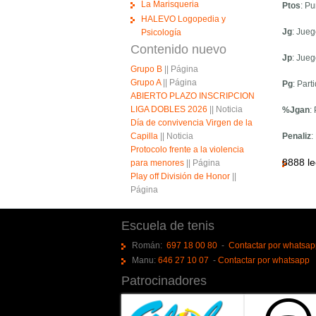
La Marisqueria
Ptos
: Pu
HALEVO Logopedia y
Jg
: Jue
Psicología
Contenido nuevo
Jp
: Jue
Grupo B
||
Página
Grupo A
||
Página
Pg
: Par
ABIERTO PLAZO INSCRIPCION
LIGA DOBLES 2026
||
Noticia
%Jgan
:
Día de convivencia Virgen de la
Capilla
||
Noticia
Penaliz
:
Protocolo frente a la violencia
8888 le
para menores
||
Página
Play off División de Honor
||
Página
Escuela de tenis
Román:
697 18 00 80
-
Contactar por whatsa
Manu:
646 27 10 07
-
Contactar por whatsapp
Patrocinadores