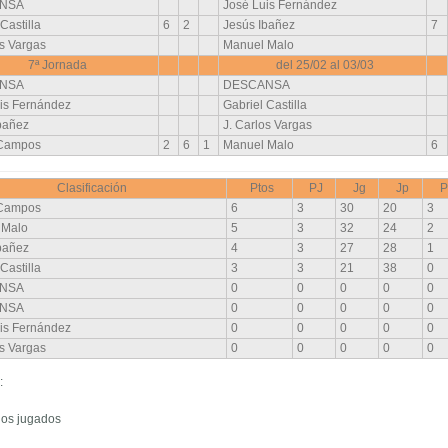
NSA
José Luis Fernández
Castilla
6
2
Jesús Ibañez
7
os Vargas
Manuel Malo
7ª Jornada
del 25/02 al 03/03
NSA
DESCANSA
is Fernández
Gabriel Castilla
bañez
J. Carlos Vargas
 Campos
2
6
1
Manuel Malo
6
Clasificación
Ptos
PJ
Jg
Jp
P
 Campos
6
3
30
20
3
 Malo
5
3
32
24
2
bañez
4
3
27
28
1
Castilla
3
3
21
38
0
NSA
0
0
0
0
0
NSA
0
0
0
0
0
is Fernández
0
0
0
0
0
os Vargas
0
0
0
0
0
:
idos jugados