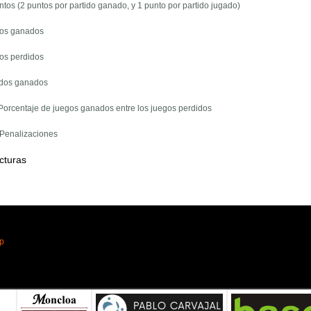
ntos (2 puntos por partido ganado, y 1 punto por partido jugado)
gos ganados
gos perdidos
tidos ganados
 Porcentaje de juegos ganados entre los juegos perdidos
 Penalizaciones
cturas
pp