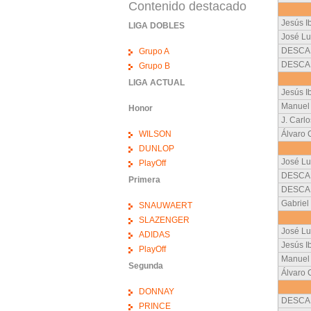
Contenido destacado
Jesús I
LIGA DOBLES
José Lu
DESCA
Grupo A
DESCA
Grupo B
LIGA ACTUAL
Jesús I
Manuel
Honor
J. Carl
WILSON
Álvaro
DUNLOP
José Lu
PlayOff
DESCA
Primera
DESCA
Gabriel 
SNAUWAERT
SLAZENGER
José Lu
ADIDAS
Jesús I
PlayOff
Manuel
Segunda
Álvaro
DONNAY
DESCA
PRINCE