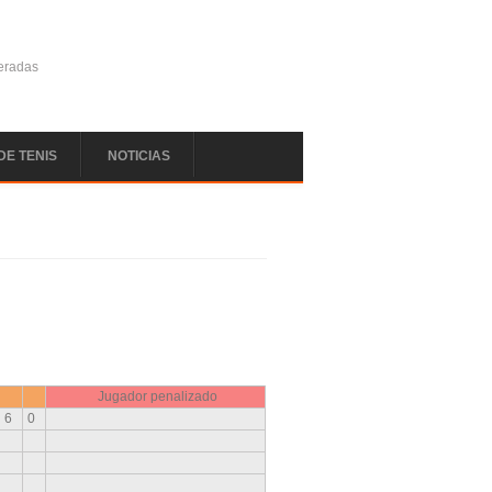
deradas
DE TENIS
NOTICIAS
Jugador penalizado
6
0