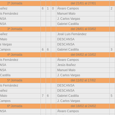
2ª Jornada
del 21/01 al 27/01
bañez
6
1
0
Álvaro Campos
2
is Fernández
Manuel Malo
NSA
J. Carlos Vargas
NSA
Gabriel Castilla
3ª Jornada
del 28/01 al 03/02
bañez
José Luis Fernández
 Malo
DESCANSA
os Vargas
DESCANSA
 Campos
6
6
Gabriel Castilla
3
4ª Jornada
del 04/02 al 10/02
is Fernández
Álvaro Campos
NSA
Jesús Ibañez
NSA
Manuel Malo
Castilla
J. Carlos Vargas
5ª Jornada
del 11/02 al 17/02
is Fernández
DESCANSA
bañez
DESCANSA
 Malo
7
6
Gabriel Castilla
5
 Campos
J. Carlos Vargas
6ª Jornada
del 18/02 al 24/02
NSA
Álvaro Campos