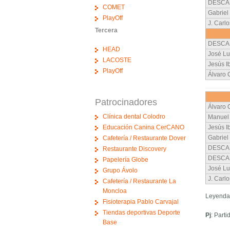
DESCA
COMET
Gabriel 
PlayOff
J. Carl
Tercera
DESCA
HEAD
José Lu
LACOSTE
Jesús I
PlayOff
Álvaro
Patrocinadores
Álvaro
Clínica dental Colodro
Manuel
Educación Canina CerCANO
Jesús I
Gabriel 
Cafetería / Restaurante Dover
DESCA
Restaurante Discovery
DESCA
Papelería Globe
José Lu
Grupo Ávolo
J. Carl
Cafetería / Restaurante La
Moncloa
Leyenda
Fisioterapia Pablo Carvajal
Tiendas deportivas Deporte
Pj
: Part
Base