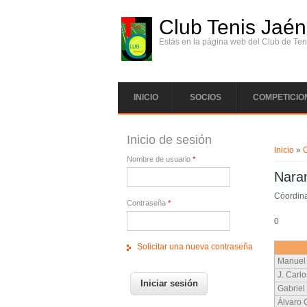
Pasar al contenido principal
Club Tenis Jaén
Estás en la página web del Club de Ten
INICIO
SOCIOS
COMPETICIO
Se enc
Inicio de sesión
Inicio
»
Nombre de usuario
*
Nara
Cóordin
Contraseña
*
0
Solicitar una nueva contraseña
Manuel
J. Carl
Gabriel 
Álvaro