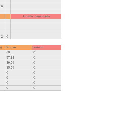
6
Jugador penalizado
2
0
g
%Jgan.
Penaliz.
60
0
57,14
0
49,09
0
35,59
0
0
0
0
0
0
0
0
0